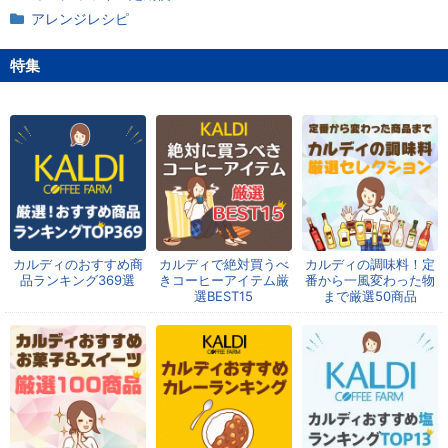
アレンジレシピ
特集
カルディのおすすめ商
カルディで絶対買うべ
カルディの調味料！定
品ランキング369選
きコーヒーアイテム厳
番から一風変わった物
選BEST15
まで厳選50商品