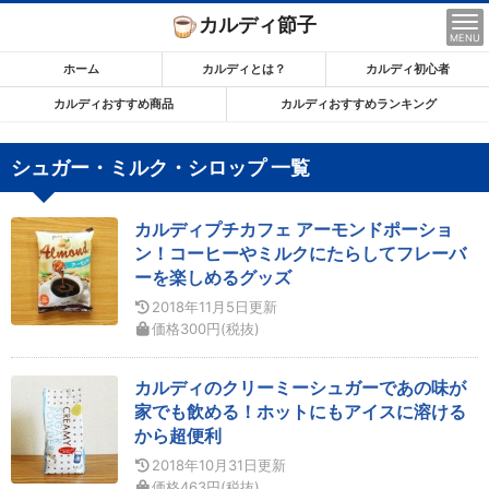
コ
カルディ節子
ン
MENU
テ
ホーム
カルディとは？
カルディ初心者
ン
カルディおすすめ商品
カルディおすすめランキング
ツ
ま
シュガー・ミルク・シロップ 一覧
で
ス
カルディプチカフェ アーモンドポーショ
キ
ン！コーヒーやミルクにたらしてフレーバ
ッ
ーを楽しめるグッズ
プ
2018年11月5日
更新
す
価格
300
円
(税抜)
る
カルディのクリーミーシュガーであの味が
家でも飲める！ホットにもアイスに溶ける
から超便利
2018年10月31日
更新
価格
463
円
(税抜)