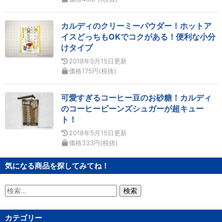
カルディのクリーミーパウダー！ホットア
イスどっちもOKでコクがある！便利な小分
けタイプ
2018年5月15日
更新
価格
175
円
(税抜)
可愛すぎるコーヒー豆のお砂糖！カルディ
のコーヒービーンズシュガーが超キュー
ト！
2018年5月15日
更新
価格
333
円
(税抜)
気になる商品を探してみてね！
検
索:
カテゴリー