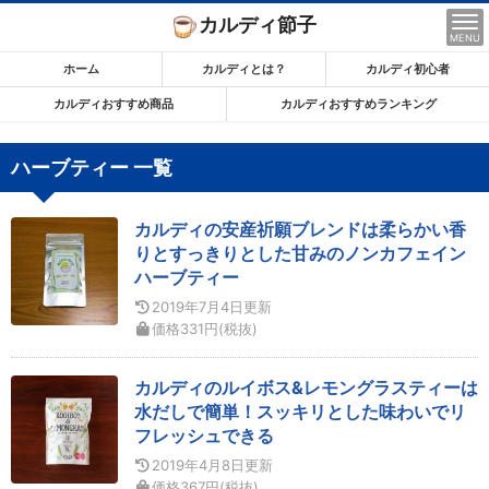
コ
カルディ節子
ン
MENU
テ
ホーム
カルディとは？
カルディ初心者
ン
カルディおすすめ商品
カルディおすすめランキング
ツ
ま
ハーブティー 一覧
で
ス
カルディの安産祈願ブレンドは柔らかい香
キ
りとすっきりとした甘みのノンカフェイン
ッ
ハーブティー
プ
2019年7月4日
更新
す
価格
331
円
(税抜)
る
カルディのルイボス&レモングラスティーは
水だしで簡単！スッキリとした味わいでリ
フレッシュできる
2019年4月8日
更新
価格
367
円
(税抜)