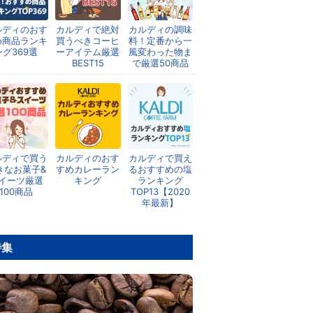
ルディのおす
カルディで絶対
カルディの調味
め商品ランキ
買うべきコーヒ
料！定番から一
ング369選
ーアイテム厳選
風変わった物ま
BEST15
で厳選50商品
ルディで買う
カルディのおす
カルディで買え
きなお菓子&
すめカレーラン
るおすすめの塩
イーツ厳選
キング
ランキング
100商品
TOP13【2020
年最新】
特集