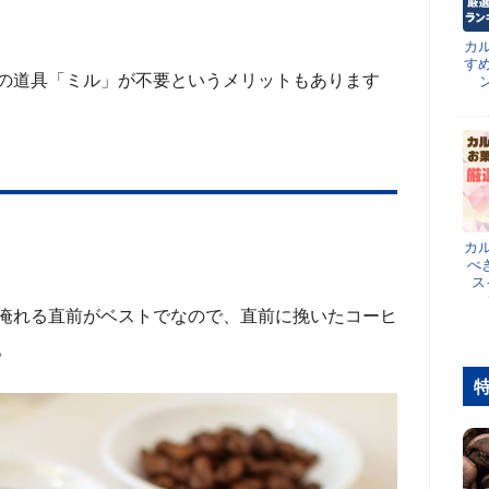
カ
す
の道具「ミル」が不要というメリットもあります
カ
べ
ス
淹れる直前がベストでなので、直前に挽いたコーヒ
。