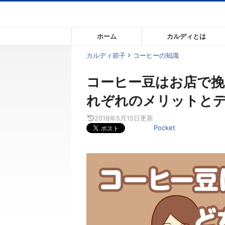
コ
ン
テ
ホーム
カルディとは
ン
ツ
カルディ節子
コーヒーの知識
ま
コーヒー豆はお店で挽
で
ス
れぞれのメリットと
キ
ッ
2018年5月15日
更新
Pocket
プ
す
る