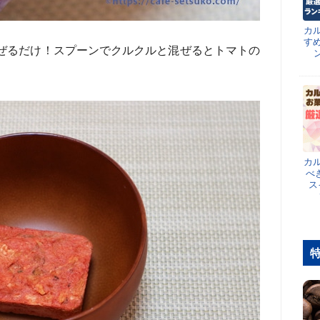
カ
す
混ぜるだけ！スプーンでクルクルと混ぜるとトマトの
カ
べ
ス