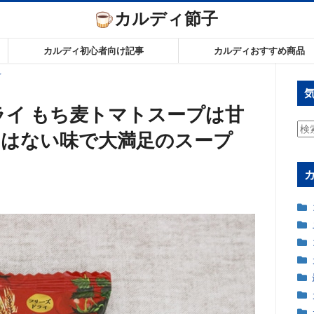
カルディ節子
カルディ初心者向け記事
カルディおすすめ商品
プ
ライ もち麦トマトスープは甘
検
にはない味で大満足のスープ
索: