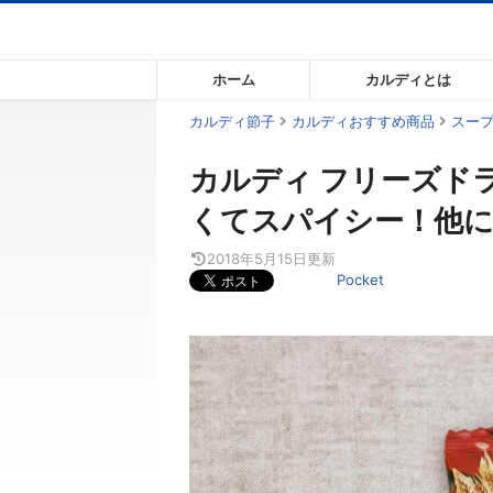
コ
ン
テ
ホーム
カルディとは
ン
ツ
カルディ節子
カルディおすすめ商品
スー
ま
カルディ フリーズド
で
ス
くてスパイシー！他
キ
ッ
2018年5月15日
更新
Pocket
プ
す
る