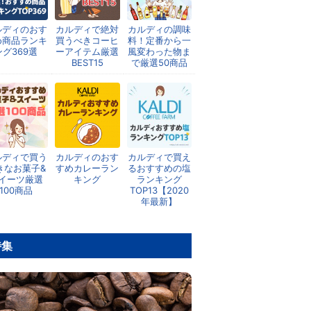
ルディのおす
カルディで絶対
カルディの調味
め商品ランキ
買うべきコーヒ
料！定番から一
ング369選
ーアイテム厳選
風変わった物ま
BEST15
で厳選50商品
ルディで買う
カルディのおす
カルディで買え
きなお菓子&
すめカレーラン
るおすすめの塩
イーツ厳選
キング
ランキング
100商品
TOP13【2020
年最新】
特集