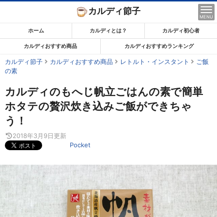
コ
カルディ節子
ン
MENU
テ
ホーム
カルディとは？
カルディ初心者
ン
カルディおすすめ商品
カルディおすすめランキング
ツ
カルディ節子
カルディおすすめ商品
レトルト・インスタント
ご飯
ま
の素
で
ス
カルディのもへじ帆立ごはんの素で簡単
キ
ホタテの贅沢炊き込みご飯ができちゃ
ッ
う！
プ
2018年3月9日
更新
す
Pocket
る