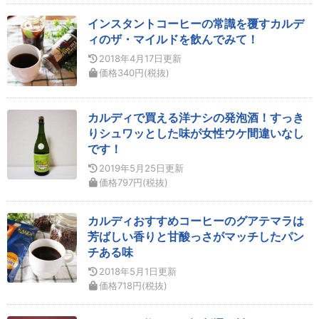
インスタントコーヒーの常識を覆すカルデ
ィのザ・マイルドを飲んでみて！
2018年4月17日
更新
価格
340
円
(税抜)
カルディで買える洋ナシの発泡酒！すっき
りシュワッとした味が女性ウケ間違いなし
です！
2019年5月25日
更新
価格
797
円
(税抜)
カルディおすすめコーヒーのグアテマラは
芳ばしい香りと甘酸っさがマッチしたパン
チある味
2018年5月1日
更新
価格
718
円
(税抜)