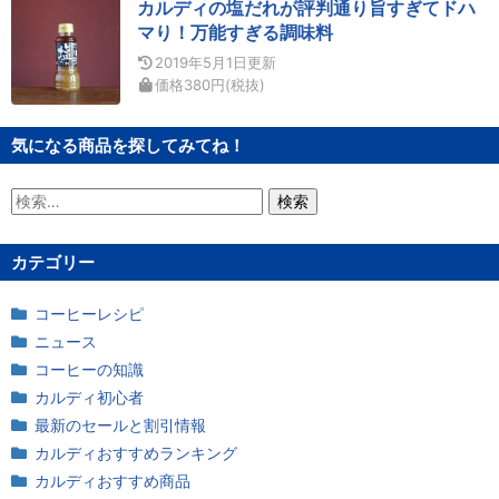
カルディの塩だれが評判通り旨すぎてドハ
マり！万能すぎる調味料
2019年5月1日
更新
価格
380
円
(税抜)
気になる商品を探してみてね！
検
索:
カテゴリー
コーヒーレシピ
ニュース
コーヒーの知識
カルディ初心者
最新のセールと割引情報
カルディおすすめランキング
カルディおすすめ商品