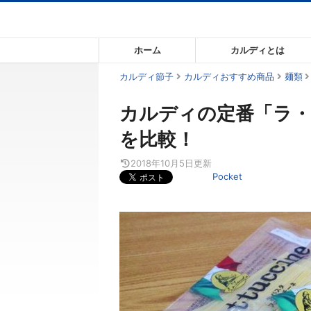
コ
ン
テ
ホーム
カルディとは
ン
ツ
カルディ節子
カルディおすすめ商品
麺類
ま
カルディの定番「ラ・
で
ス
を比較！
キ
ッ
2018年10月5日
更新
Pocket
プ
す
る