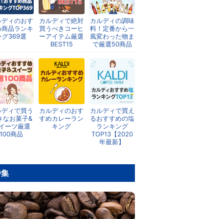
ルディのおす
カルディで絶対
カルディの調味
め商品ランキ
買うべきコーヒ
料！定番から一
ング369選
ーアイテム厳選
風変わった物ま
BEST15
で厳選50商品
ルディで買う
カルディのおす
カルディで買え
きなお菓子&
すめカレーラン
るおすすめの塩
イーツ厳選
キング
ランキング
100商品
TOP13【2020
年最新】
特集