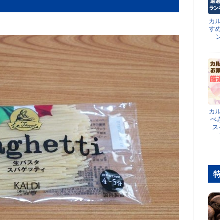
カ
す
カ
べ
ス