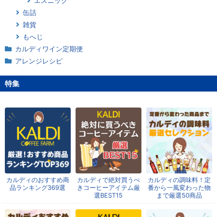
エスニック
缶詰
雑貨
もへじ
カルディワイン定期便
アレンジレシピ
特集
カルディのおすすめ商
カルディで絶対買うべ
カルディの調味料！定
品ランキング369選
きコーヒーアイテム厳
番から一風変わった物
選BEST15
まで厳選50商品