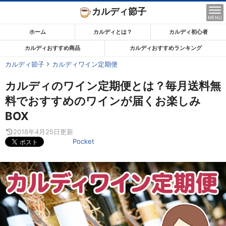
コ
カルディ節子
ン
MENU
テ
ホーム
カルディとは？
カルディ初心者
ン
カルディおすすめ商品
カルディおすすめランキング
ツ
カルディ節子
カルディワイン定期便
ま
で
カルディのワイン定期便とは？毎月送料無
ス
料でおすすめのワインが届くお楽しみ
キ
BOX
ッ
プ
2018年4月25日
更新
Pocket
す
る