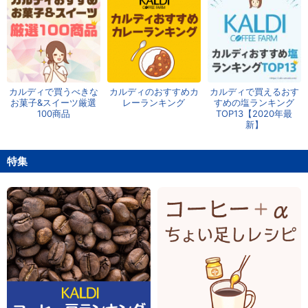
カルディで買うべきな
カルディのおすすめカ
カルディで買えるおす
お菓子&スイーツ厳選
レーランキング
すめの塩ランキング
100商品
TOP13【2020年最
新】
特集