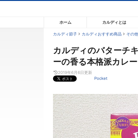
コ
ン
テ
ホーム
カルディとは
ン
ツ
カルディ節子
カルディおすすめ商品
その
ま
カルディのバターチ
で
ス
ーの香る本格派カレー
キ
ッ
2019年6月6日
更新
Pocket
プ
す
る