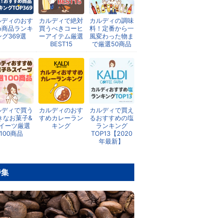
ルディのおす
カルディで絶対
カルディの調味
め商品ランキ
買うべきコーヒ
料！定番から一
ング369選
ーアイテム厳選
風変わった物ま
BEST15
で厳選50商品
ルディで買う
カルディのおす
カルディで買え
きなお菓子&
すめカレーラン
るおすすめの塩
イーツ厳選
キング
ランキング
100商品
TOP13【2020
年最新】
特集