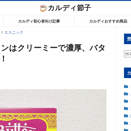
カルディ節子
カルディ初心者向け記事
カルディおすすめ商品
他
エスニック
キンはクリーミーで濃厚、バタ
検
！
索: