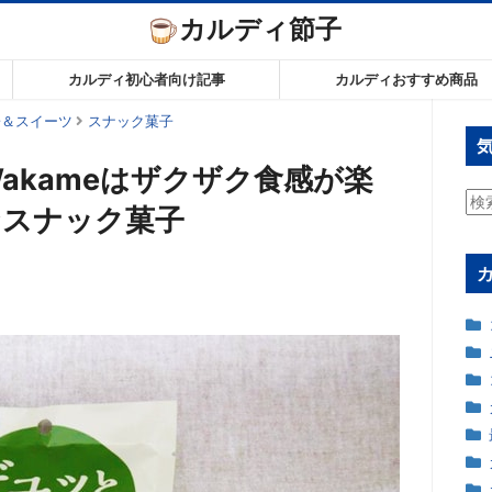
カルディ節子
カルディ初心者向け記事
カルディおすすめ商品
子＆スイーツ
スナック菓子
akameはザクザク食感が楽
検
なスナック菓子
索: