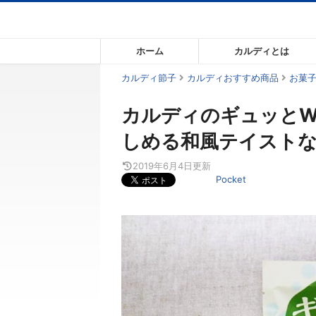
コ
ン
テ
ホーム
カルディとは
ン
ツ
カルディ節子
カルディおすすめ商品
お菓
ま
カルディのギュッとW
で
ス
しめる和風テイスト
キ
ッ
2019年6月4日
更新
Pocket
プ
す
る