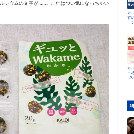
ルシウムの文字が……。これはつい気になっちゃい
カ
す
カ
べ
ス