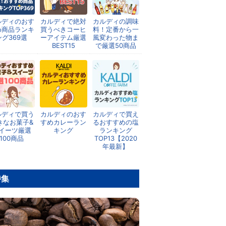
ルディのおす
カルディで絶対
カルディの調味
め商品ランキ
買うべきコーヒ
料！定番から一
ング369選
ーアイテム厳選
風変わった物ま
BEST15
で厳選50商品
ルディで買う
カルディのおす
カルディで買え
きなお菓子&
すめカレーラン
るおすすめの塩
イーツ厳選
キング
ランキング
100商品
TOP13【2020
年最新】
特集