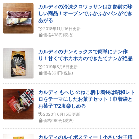
カルディの冷凍クロワッサンは加熱前の珍
しい商品！オーブンでふかふかパンができ
あがる
2018年11月16日
更新
価格
498
円
(税抜)
カルディのナンミックスで簡単にナン作
り！甘くてホカホカのできたてナンが絶品
2019年5月5日
更新
価格
361
円
(税抜)
カルディ もへじ のねこ柄巾着袋は昭和レト
ロをテーマにしたお菓子セット！巾着袋と
お菓子で2度楽しめる
2020年6月15日
更新
価格
680
円
(税抜)
カルディのルイボスティー！小さいお子様