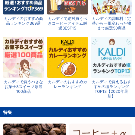
カルディのおすすめ商
カルディで絶対買うべ
カルディの調味料！定
品ランキング369選
きコーヒーアイテム厳
番から一風変わった物
選BEST15
まで厳選50商品
カルディで買うべきな
カルディのおすすめカ
カルディで買えるおす
お菓子&スイーツ厳選
レーランキング
すめの塩ランキング
100商品
TOP13【2020年最
新】
特集