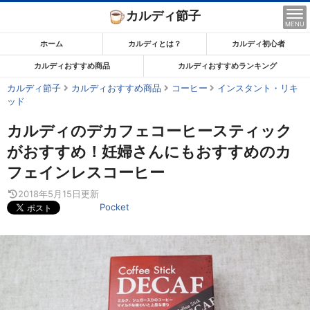
コ
カルディ節子
ン
MENU
テ
ホーム
カルディとは？
カルディ初心者
ン
カルディおすすめ商品
カルディおすすめランキング
ツ
カルディ節子
カルディおすすめ商品
コーヒー
インスタント・リキ
ま
ッド
で
ス
カルディのデカフェコーヒースティック
キ
がおすすめ！妊婦さんにもおすすめのカ
ッ
フェインレスコーヒー
プ
2018年5月15日
更新
す
Pocket
る