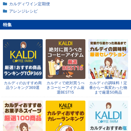
カルディワイン定期便
アレンジレシピ
特集
カルディのおすすめ商
カルディで絶対買うべ
カルディの調味料！定
品ランキング369選
きコーヒーアイテム厳
番から一風変わった物
選BEST15
まで厳選50商品