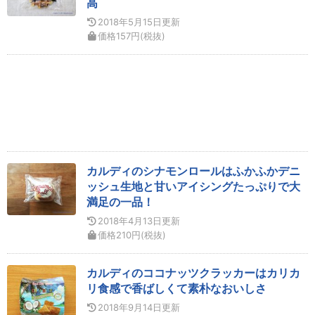
高
2018年5月15日
更新
価格
157
円
(税抜)
カルディのシナモンロールはふかふかデニ
ッシュ生地と甘いアイシングたっぷりで大
満足の一品！
2018年4月13日
更新
価格
210
円
(税抜)
カルディのココナッツクラッカーはカリカ
リ食感で香ばしくて素朴なおいしさ
2018年9月14日
更新