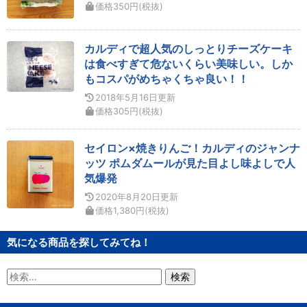
価格
350
円
(税抜)
カルディで超人気のしっとりチーズケーキ
は食べすぎて危ないくらい美味しい。しか
もコスパがめちゃくちゃ良い！！
2018年5月16日
更新
価格
305
円
(税抜)
セイロン×焼きりんご！カルディのジャンナ
ッツ ポムダムールが見た目よし味よしで人
気爆発
2020年8月20日
更新
価格
1,380
円
(税抜)
気になる商品を探してみてね！
検
索: