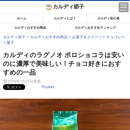
コ
カルディ節子
ン
MENU
テ
ホーム
カルディとは？
カルディ初心者
ン
カルディおすすめ商品
カルディおすすめランキング
ツ
カルディ節子
カルディおすすめ商品
お菓子＆スイーツ
チョコレー
ま
ト菓子
で
ス
カルディのラグノオ ポロショコラは安い
キ
のに濃厚で美味しい！チョコ好きにおす
ッ
すめの一品
プ
2019年1月21日
更新
す
Pocket
る