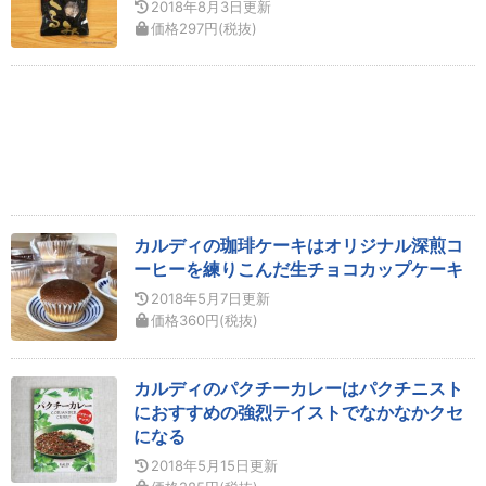
2018年8月3日
更新
価格
297
円
(税抜)
カルディの珈琲ケーキはオリジナル深煎コ
ーヒーを練りこんだ生チョコカップケーキ
2018年5月7日
更新
価格
360
円
(税抜)
カルディのパクチーカレーはパクチニスト
におすすめの強烈テイストでなかなかクセ
になる
2018年5月15日
更新