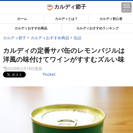
コ
カルディ節子
ン
MENU
テ
ホーム
カルディとは？
カルディ初心者
ン
カルディおすすめ商品
カルディおすすめランキング
ツ
カルディ節子
カルディおすすめ商品
缶詰
ま
で
カルディの定番サバ缶のレモンバジルは
ス
洋風の味付けてワインがすすむズルい味
キ
2019年2月19日
更新
ッ
Pocket
プ
す
る