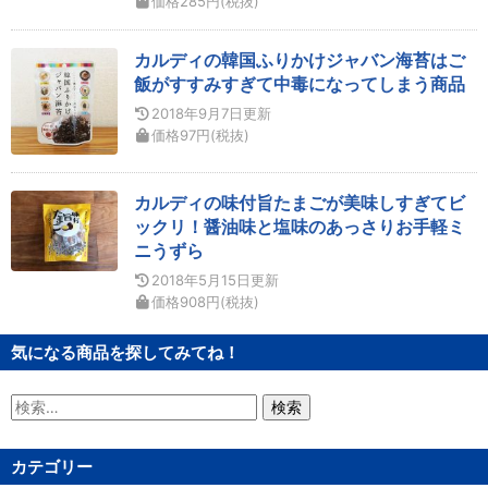
価格
285
円
(税抜)
カルディの韓国ふりかけジャバン海苔はご
飯がすすみすぎて中毒になってしまう商品
2018年9月7日
更新
価格
97
円
(税抜)
カルディの味付旨たまごが美味しすぎてビ
ックリ！醤油味と塩味のあっさりお手軽ミ
ニうずら
2018年5月15日
更新
価格
908
円
(税抜)
気になる商品を探してみてね！
検
索:
カテゴリー