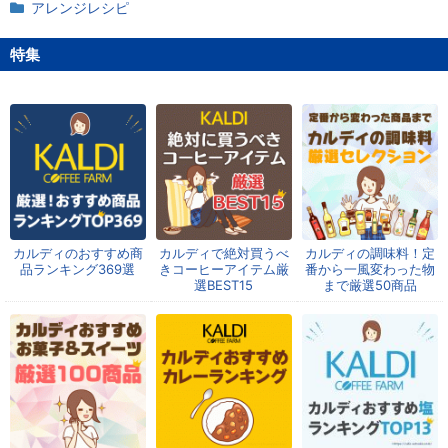
アレンジレシピ
特集
カルディのおすすめ商
カルディで絶対買うべ
カルディの調味料！定
品ランキング369選
きコーヒーアイテム厳
番から一風変わった物
選BEST15
まで厳選50商品