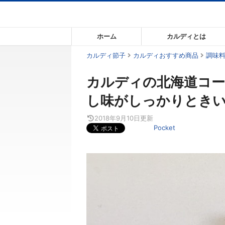
コ
ン
テ
ホーム
カルディとは
ン
ツ
カルディ節子
カルディおすすめ商品
調味
ま
カルディの北海道コ
で
ス
し味がしっかりとき
キ
ッ
2018年9月10日
更新
Pocket
プ
す
る