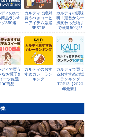
ルディのおす
カルディで絶対
カルディの調味
め商品ランキ
買うべきコーヒ
料！定番から一
ング369選
ーアイテム厳選
風変わった物ま
BEST15
で厳選50商品
ルディで買う
カルディのおす
カルディで買え
きなお菓子&
すめカレーラン
るおすすめの塩
イーツ厳選
キング
ランキング
100商品
TOP13【2020
年最新】
特集