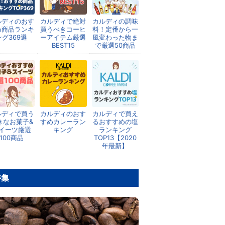
ルディのおす
カルディで絶対
カルディの調味
め商品ランキ
買うべきコーヒ
料！定番から一
ング369選
ーアイテム厳選
風変わった物ま
BEST15
で厳選50商品
ルディで買う
カルディのおす
カルディで買え
きなお菓子&
すめカレーラン
るおすすめの塩
イーツ厳選
キング
ランキング
100商品
TOP13【2020
年最新】
特集