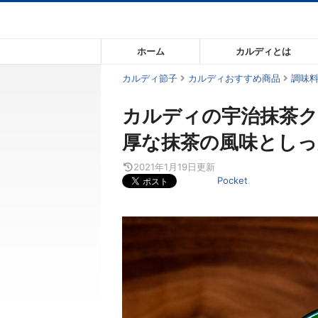
コ
ン
テ
ホーム
カルディとは
ン
ツ
カルディ節子
カルディおすすめ商品
調味
ま
カルディの宇治抹茶ク
で
ス
厚な抹茶の風味とし
キ
ッ
2021年1月19日
更新
Pocket
プ
す
る