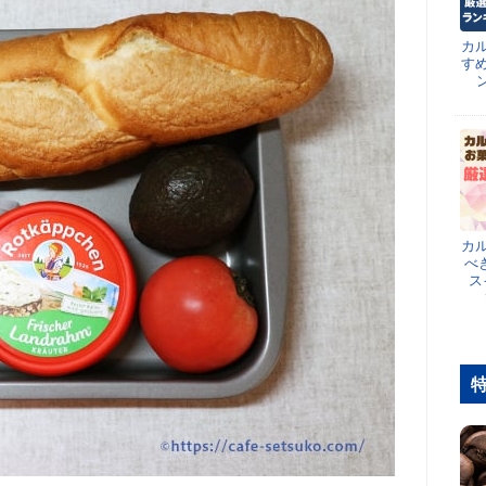
カ
す
カ
べ
ス