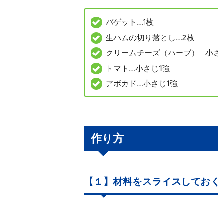
バゲット…1枚
生ハムの切り落とし…2枚
クリームチーズ（ハーブ）…小さ
トマト…小さじ1強
アボカド…小さじ1強
作り方
【１】材料をスライスしてお