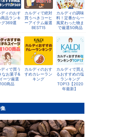
ルディのおす
カルディで絶対
カルディの調味
め商品ランキ
買うべきコーヒ
料！定番から一
ング369選
ーアイテム厳選
風変わった物ま
BEST15
で厳選50商品
ルディで買う
カルディのおす
カルディで買え
きなお菓子&
すめカレーラン
るおすすめの塩
イーツ厳選
キング
ランキング
100商品
TOP13【2020
年最新】
特集