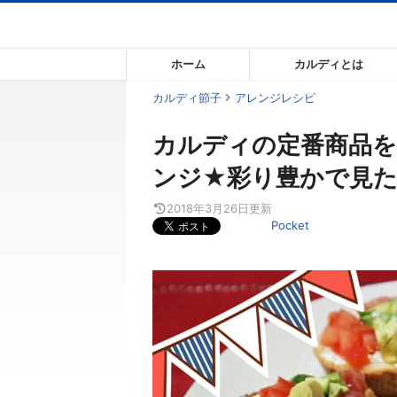
コ
ン
テ
ホーム
カルディとは
ン
ツ
カルディ節子
アレンジレシピ
ま
カルディの定番商品
で
ス
ンジ★彩り豊かで見た
キ
ッ
2018年3月26日
更新
Pocket
プ
す
る