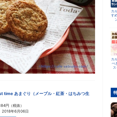
カ
す
カ
べ
ス
est time あまぐり（メープル・紅茶・はちみつ生
184円（税抜）
2018年6月06日