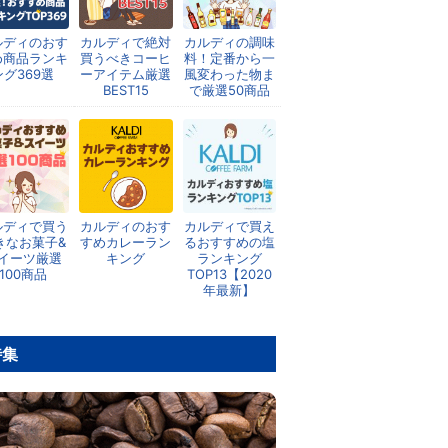
ルディのおす
カルディで絶対
カルディの調味
め商品ランキ
買うべきコーヒ
料！定番から一
ング369選
ーアイテム厳選
風変わった物ま
BEST15
で厳選50商品
ルディで買う
カルディのおす
カルディで買え
きなお菓子&
すめカレーラン
るおすすめの塩
イーツ厳選
キング
ランキング
100商品
TOP13【2020
年最新】
特集