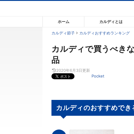
コ
ン
テ
ホーム
カルディとは
ン
ツ
カルディ節子
カルディおすすめランキング
ま
カルディで買うべきな
で
ス
品
キ
ッ
2020年6月3日
更新
Pocket
プ
す
る
カルディのおすすめできる