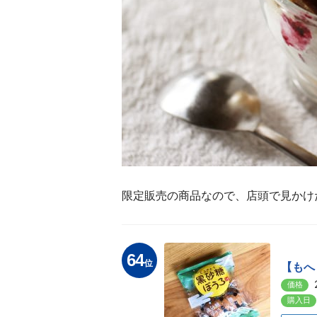
限定販売の商品なので、店頭で見かけ
64
位
【もへ
価格
購入日