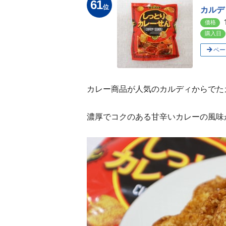
61
位
カルデ
価格
購入日
ペー
カレー商品が人気のカルディからでた
濃厚でコクのある甘辛いカレーの風味