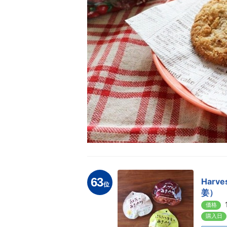
63
Harv
位
姜）
価格
購入日