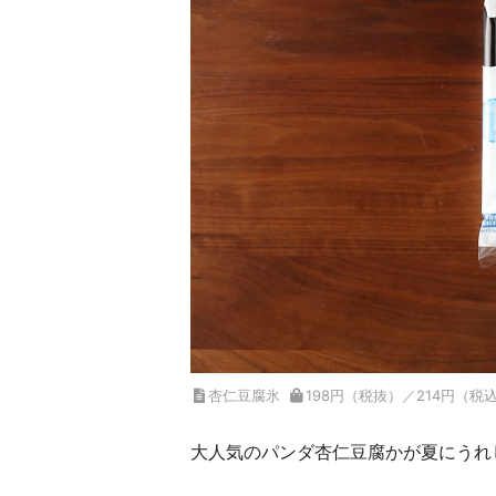
杏仁豆腐氷
198円（税抜）／214円（税
大人気のパンダ杏仁豆腐かが夏にうれ