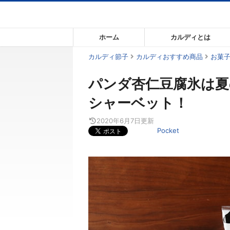
コ
ン
テ
ホーム
カルディとは
ン
ツ
カルディ節子
カルディおすすめ商品
お菓
ま
パンダ杏仁豆腐氷は夏
で
ス
シャーベット！
キ
ッ
2020年6月7日
更新
Pocket
プ
す
る