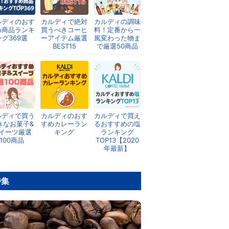
ルディのおす
カルディで絶対
カルディの調味
め商品ランキ
買うべきコーヒ
料！定番から一
ング369選
ーアイテム厳選
風変わった物ま
BEST15
で厳選50商品
ルディで買う
カルディのおす
カルディで買え
きなお菓子&
すめカレーラン
るおすすめの塩
イーツ厳選
キング
ランキング
100商品
TOP13【2020
年最新】
特集