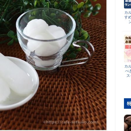
カ
す
カ
べ
ス