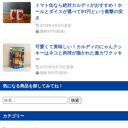
トマト缶なら絶対カルディがおすすめ！ホ
ールとダイスが選べて91円という衝撃の安
さ
2018年4月9日
更新
価格
91
円
(税抜)
可愛くて美味しい！カルディのにゃんクッ
キーはネコと肉球が描かれた激カワクッキ
ー
2020年6月10日
更新
価格
365
円
(税抜)
気になる商品を探してみてね！
検
索:
カテゴリー