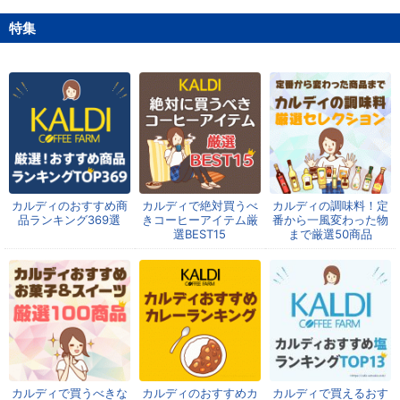
特集
カルディのおすすめ商
カルディで絶対買うべ
カルディの調味料！定
品ランキング369選
きコーヒーアイテム厳
番から一風変わった物
選BEST15
まで厳選50商品
カルディで買うべきな
カルディのおすすめカ
カルディで買えるおす