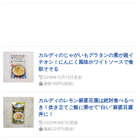
カルディのじゃがいもグラタンの素が超イ
チオシ！にんにく風味ホワイトソースで食
欲そそる
2018年12月13日
更新
価格
196
円
(税抜)
カルディのレモン麻婆豆腐は絶対食べるべ
き！炊き立てご飯に乗せて”白い”麻婆豆腐
丼に！
2020年8月1日
更新
価格
220
円
(税抜)