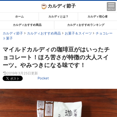
コ
カルディ節子
ン
MENU
テ
ホーム
カルディとは？
カルディ初心者
ン
カルディおすすめ商品
カルディおすすめランキング
ツ
カルディ節子
カルディおすすめ商品
お菓子＆スイーツ
チョコレー
ま
ト菓子
で
ス
マイルドカルディの珈琲豆がはいったチ
キ
ョコレート！ほろ苦さが特徴の大人スイ
ッ
ーツ。やみつきになる味です！
プ
2019年3月25日
更新
す
Pocket
る