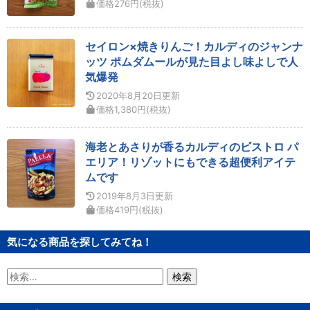
価格
276
円
(税抜)
セイロン×焼きりんご！カルディのジャンナ
ッツ ポムダムールが見た目よし味よしで人
気爆発
2020年8月20日
更新
価格
1,380
円
(税抜)
海老とあさりが香るカルディのビストロ パ
エリア！リゾットにもできる超便利アイテ
ムです
2019年8月3日
更新
価格
419
円
(税抜)
気になる商品を探してみてね！
検
索: