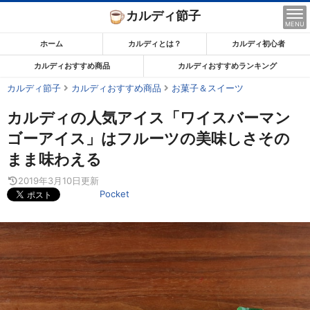
コ
カルディ節子
ン
MENU
テ
ホーム
カルディとは？
カルディ初心者
ン
カルディおすすめ商品
カルディおすすめランキング
ツ
カルディ節子
カルディおすすめ商品
お菓子＆スイーツ
ま
で
カルディの人気アイス「ワイスバーマン
ス
ゴーアイス」はフルーツの美味しさその
キ
まま味わえる
ッ
プ
2019年3月10日
更新
Pocket
す
る