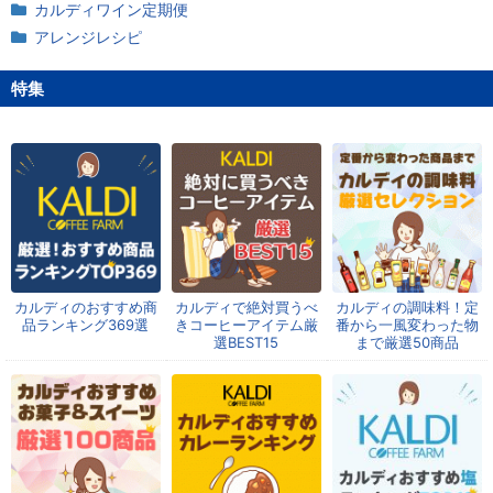
カルディワイン定期便
アレンジレシピ
特集
カルディのおすすめ商
カルディで絶対買うべ
カルディの調味料！定
品ランキング369選
きコーヒーアイテム厳
番から一風変わった物
選BEST15
まで厳選50商品