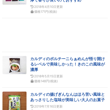
2018年4月10日
更新
価格
171
円
(税抜)
カルディのポルチーニらぁめんが悟り開け
るレベルで美味しかった！きのこの風味が
濃厚
2018年5月15日
更新
価格
148
円
(税抜)
カルディの揚げぎんなんはほろ苦い風味と
あっさりした塩味が美味しい大人のお菓子
2019年7月16日
更新