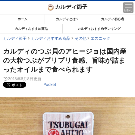
コ
カルディ節子
ン
MENU
テ
ホーム
カルディとは？
カルディ初心者
ン
カルディおすすめ商品
カルディおすすめランキング
ツ
カルディ節子
カルディおすすめ商品
その他
エスニック
ま
で
カルディのつぶ貝のアヒージョは国内産
ス
の大粒つぶがプリプリ食感、旨味が詰ま
キ
ったオイルまで食べられます
ッ
プ
2018年6月8日
更新
Pocket
す
る