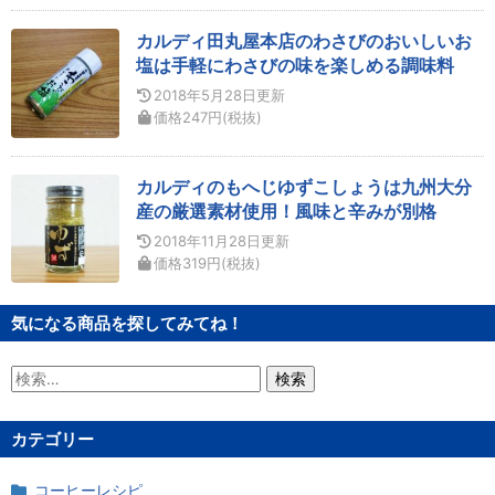
カルディ田丸屋本店のわさびのおいしいお
塩は手軽にわさびの味を楽しめる調味料
2018年5月28日
更新
価格
247
円
(税抜)
カルディのもへじゆずこしょうは九州大分
産の厳選素材使用！風味と辛みが別格
2018年11月28日
更新
価格
319
円
(税抜)
気になる商品を探してみてね！
検
索:
カテゴリー
コーヒーレシピ