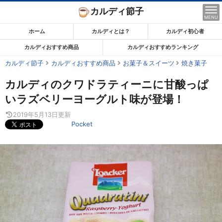
コ
カルディ節子
ン
MENU
テ
ホーム
カルディとは？
カルディ初心者
ン
カルディおすすめ商品
カルディおすすめランキング
ツ
カルディ節子
カルディおすすめ商品
お菓子＆スイーツ
焼き菓子
ま
で
カルディのクワドラティーニに甘酸っぱ
ス
いラズベリーヨーグルト味が登場！
キ
2019年5月13日
更新
ッ
Pocket
プ
す
る