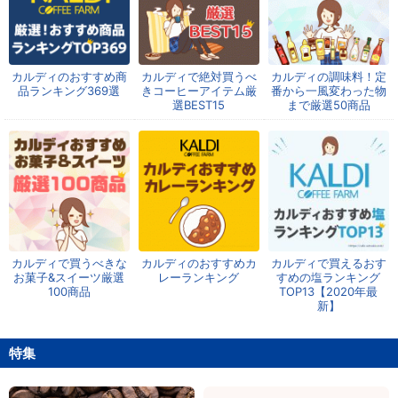
カルディのおすすめ商
カルディで絶対買うべ
カルディの調味料！定
品ランキング369選
きコーヒーアイテム厳
番から一風変わった物
選BEST15
まで厳選50商品
カルディで買うべきな
カルディのおすすめカ
カルディで買えるおす
お菓子&スイーツ厳選
レーランキング
すめの塩ランキング
100商品
TOP13【2020年最
新】
特集