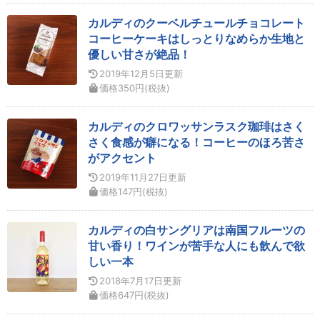
カルディのクーベルチュールチョコレート
コーヒーケーキはしっとりなめらか生地と
優しい甘さが絶品！
2019年12月5日
更新
価格
350
円
(税抜)
カルディのクロワッサンラスク珈琲はさく
さく食感が癖になる！コーヒーのほろ苦さ
がアクセント
2019年11月27日
更新
価格
147
円
(税抜)
カルディの白サングリアは南国フルーツの
甘い香り！ワインが苦手な人にも飲んで欲
しい一本
2018年7月17日
更新
価格
647
円
(税抜)