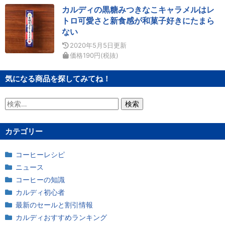
カルディの黒糖みつきなこキャラメルはレ
トロ可愛さと新食感が和菓子好きにたまら
ない
2020年5月5日
更新
価格
190
円
(税抜)
気になる商品を探してみてね！
検
索:
カテゴリー
コーヒーレシピ
ニュース
コーヒーの知識
カルディ初心者
最新のセールと割引情報
カルディおすすめランキング