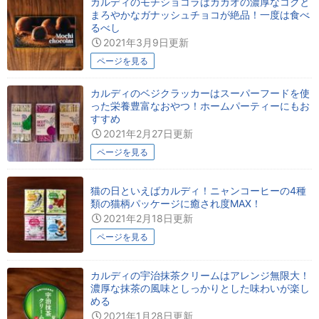
カルディのモチショコラはカカオの濃厚なコクと
まろやかなガナッシュチョコが絶品！一度は食べ
るべし
2021年3月9日更新
ページを見る
カルディのベジクラッカーはスーパーフードを使
った栄養豊富なおやつ！ホームパーティーにもお
すすめ
2021年2月27日更新
ページを見る
猫の日といえばカルディ！ニャンコーヒーの4種
類の猫柄パッケージに癒され度MAX！
2021年2月18日更新
ページを見る
カルディの宇治抹茶クリームはアレンジ無限大！
濃厚な抹茶の風味としっかりとした味わいが楽し
める
2021年1月28日更新