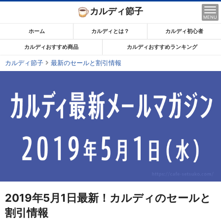
コ
カルディ節子
ン
MENU
テ
ホーム
カルディとは？
カルディ初心者
ン
カルディおすすめ商品
カルディおすすめランキング
ツ
カルディ節子
最新のセールと割引情報
ま
で
ス
キ
ッ
プ
す
る
2019年5月1日最新！カルディのセールと
割引情報